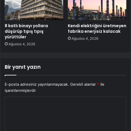
8 katlı binayı yollara
Kendi elektriğini üretmeyen
düşürüp tıpış tıpış
fabrika enerjisiz kalacak
yürüttüler
Ağustos 4, 2026
Ağustos 4, 2026
Bir yanıt yazın
E-posta adresiniz yayınlanmayacak.
Gerekli alanlar
*
ile
işaretlenmişlerdir
Y
o
r
u