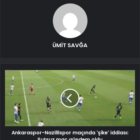
ÜMİT SAVĞA
Ankaraspor-Nazillispor maçında 'şike' iddiası:
Şutsuz maç gündem oldu