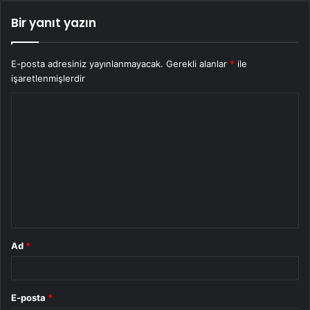
Bir yanıt yazın
E-posta adresiniz yayınlanmayacak.
Gerekli alanlar
*
ile
işaretlenmişlerdir
Y
o
r
u
m
*
Ad
*
E-posta
*