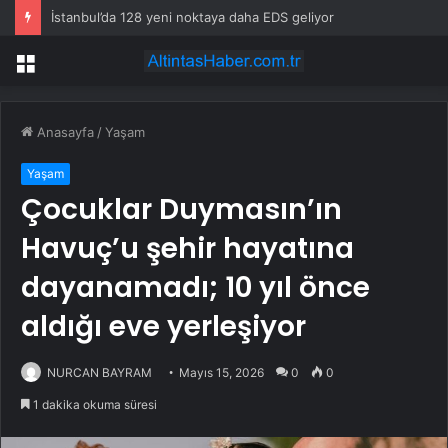
İstanbul’da 128 yeni noktaya daha EDS geliyor
Menü
Anasayfa
/
Yaşam
Yaşam
Çocuklar Duymasın’ın
Havuç’u şehir hayatına
dayanamadı; 10 yıl önce
aldığı eve yerleşiyor
NURCAN BAYRAM
Mayıs 15, 2026
0
0
1 dakika okuma süresi