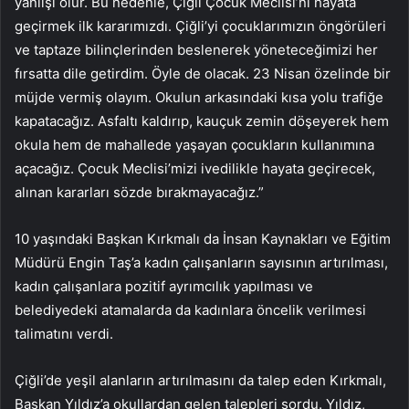
yanlışı olur. Bu nedenle, Çiğli Çocuk Meclisi’ni hayata
geçirmek ilk kararımızdı. Çiğli’yi çocuklarımızın öngörüleri
ve taptaze bilinçlerinden beslenerek yöneteceğimizi her
fırsatta dile getirdim. Öyle de olacak. 23 Nisan özelinde bir
müjde vermiş olayım. Okulun arkasındaki kısa yolu trafiğe
kapatacağız. Asfaltı kaldırıp, kauçuk zemin döşeyerek hem
okula hem de mahallede yaşayan çocukların kullanımına
açacağız. Çocuk Meclisi’mizi ivedilikle hayata geçirecek,
alınan kararları sözde bırakmayacağız.”
10 yaşındaki Başkan Kırkmalı da İnsan Kaynakları ve Eğitim
Müdürü Engin Taş’a kadın çalışanların sayısının artırılması,
kadın çalışanlara pozitif ayrımcılık yapılması ve
belediyedeki atamalarda da kadınlara öncelik verilmesi
talimatını verdi.
Çiğli’de yeşil alanların artırılmasını da talep eden Kırkmalı,
Başkan Yıldız’a okullardan gelen talepleri sordu. Yıldız,