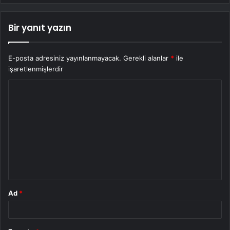
Bir yanıt yazın
E-posta adresiniz yayınlanmayacak.
Gerekli alanlar
*
ile
işaretlenmişlerdir
Y
o
r
u
m
*
Ad
*