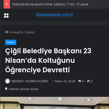
Pakistan’da karakola intihar saldırısı; 7 ölü, 15 yaralı
Menü
Anasayfa
/
Haber
Haber
Çiğli Belediye Başkanı 23
Nisan’da Koltuğunu
Öğrenciye Devretti
MEHMET HAZBİN KAZBEK
Nisan 22, 2024
0
0
1 dakika okuma süresi