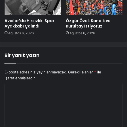
Avcılar’da Hırsızlık: Spor
Özgür Özel: Sandık ve
Ayakkabı Çalındı
Kurultay İstiyoruz
Ağustos 6, 2026
Ağustos 6, 2026
Bir yanıt yazın
E-posta adresiniz yayınlanmayacak.
Gerekli alanlar
*
ile
işaretlenmişlerdir
Y
o
r
u
m