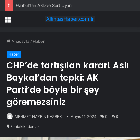
Galibaf’tan ABD’ye Sert Uyarı
Menü
Anasayfa
/
Haber
Haber
CHP’de tartışılan karar! Aslı
Baykal’dan tepki: AK
Parti’de böyle bir şey
göremezsiniz
MEHMET HAZBİN KAZBEK
Mayıs 11, 2024
0
0
Bir dakikadan az