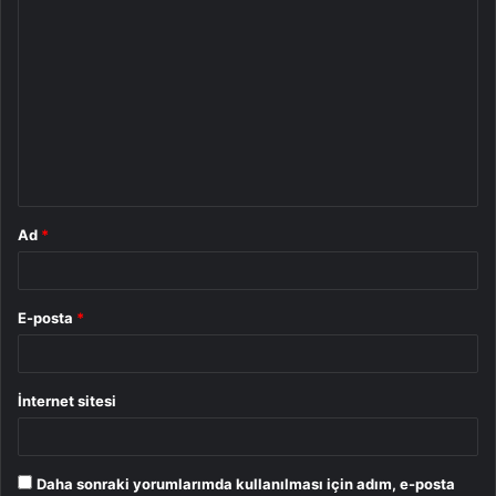
Y
o
r
u
m
*
Ad
*
E-posta
*
İnternet sitesi
Daha sonraki yorumlarımda kullanılması için adım, e-posta