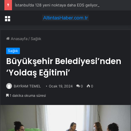
İstanbul’da 128 yeni noktaya daha EDS geliyor
Menü
Anasayfa
/
Sağlık
Sağlık
Büyükşehir Belediyesi’nden
‘Yoldaş Eğitimi’
BAYRAM TEMEL
Ocak 19, 2024
0
0
1 dakika okuma süresi