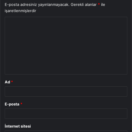
E-posta adresiniz yayınlanmayacak.
Gerekli alanlar
*
ile
işaretlenmişlerdir
Y
o
r
u
m
*
Ad
*
E-posta
*
İnternet sitesi