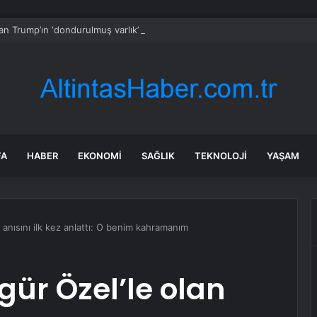
dan Trump’ın ‘dondurulmuş varlık’ tehdidine yanıt
FA
HABER
EKONOMI
SAĞLIK
TEKNOLOJI
YAŞAM
 anısını ilk kez anlattı: O benim kahramanım
gür Özel’le olan