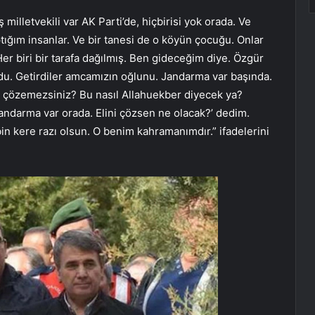
illetvekili var AK Parti’de, hiçbirisi yok orada. Ve
ptığım insanlar. Ve bir tanesi de o köyün çocuğu. Onlar
Her biri bir tarafa dağılmış. Ben gideceğim diye. Özgür
du. Getirdiler amcamızın oğlunu. Jandarma var başında.
ıl çözemezsiniz? Bu nasıl Allahuekber diyecek ya?
jandarma var orada. Elini çözsen ne olacak?’ dedim.
 bin kere razı olsun. O benim kahramanımdır.” ifadelerini