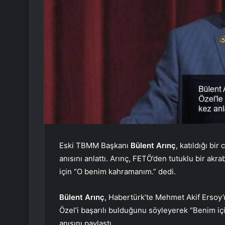
Eski TBMM Başkanı
Bülent Arınç
, katıldığı bi
anısını anlattı. Arınç, FETÖ’den tutuklu bir ak
için “O benim kahramanım.” dedi.
Bülent Arınç
, Habertürk’te Mehmet Akif Ersoy’
Özel’i başarılı bulduğunu söyleyerek “Benim için 
anısını paylaştı.