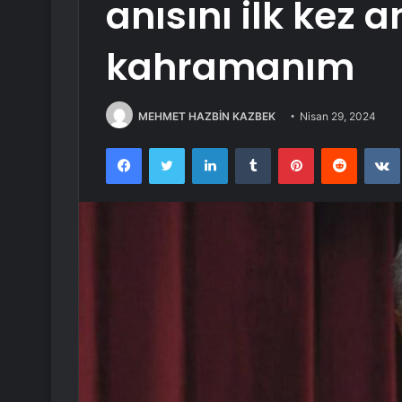
anısını ilk kez 
kahramanım
MEHMET HAZBİN KAZBEK
Nisan 29, 2024
Facebook
Twitter
LinkedIn
Tumblr
Pinterest
Reddit