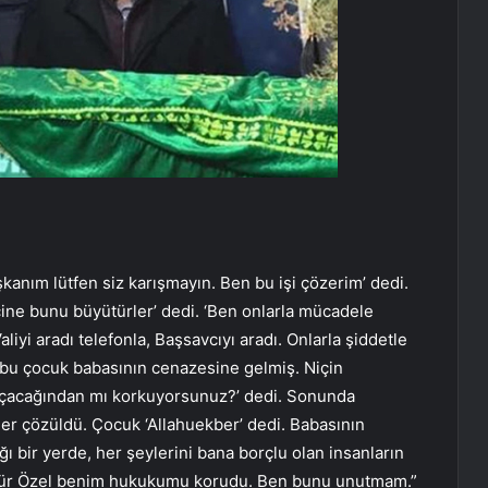
şkanım lütfen siz karışmayın. Ben bu işi çözerim’ dedi.
 içine bunu büyütürler’ dedi. ‘Ben onlarla mücadele
iyi aradı telefonla, Başsavcıyı aradı. Onlarla şiddetle
ni bu çocuk babasının cenazesine gelmiş. Niçin
çacağından mı korkuyorsunuz?’ dedi. Sonunda
ler çözüldü. Çocuk ‘Allahuekber’ dedi. Babasının
ığı bir yerde, her şeylerini bana borçlu olan insanların
Özgür Özel benim hukukumu korudu. Ben bunu unutmam.”