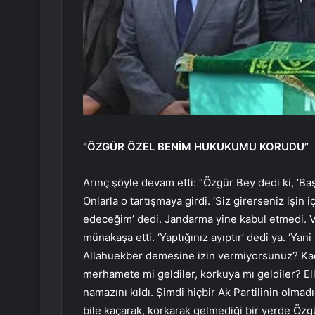
“ÖZGÜR ÖZEL BENİM HUKUKUMU KORUDU”
Arınç şöyle devam etti: “Özgür Bey dedi ki, ‘Ba
Onlarla o tartışmaya girdi. ‘Siz girerseniz işin
edeceğim’ dedi. Jandarma yine kabul etmedi. Val
münakaşa etti. ‘Yaptığınız ayıptır’ dedi ya. ‘Ya
Allahuekber demesine izin vermiyorsunuz? Ka
merhamete mi geldiler, korkuya mı geldiler? El
namazını kıldı. Şimdi hiçbir Ak Partilinin olmad
bile kaçarak, korkarak gelmediği bir yerde 