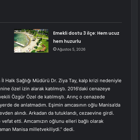
Emekli dostu 3 ilçe: Hem ucuz
hem huzurlu
Ağustos 5, 2026
l Halk Sağlığı Müdürü Dr. Ziya Tay, kalp krizi nedeniyle
nine özel izin alarak katılmıştı. 2016’daki cenazeye
kili Özgür Özel de katılmıştı. Arınç o cenazede
ir yerde de anlatmadım. Eşimin amcasının oğlu Manisa’da
vden alındı. Arkadan da tutuklandı, cezaevine girdi.
vefat etti. Amcamızın oğlunu elleri bağlı olarak
man Manisa milletvekiliydi.” dedi.