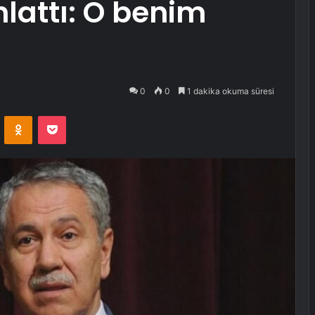
anlattı: O benim
0
0
1 dakika okuma süresi
VKontakte
Odnoklassniki
Pocket