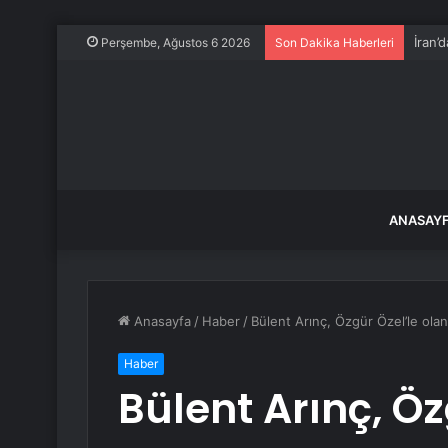
İran’
Perşembe, Ağustos 6 2026
Son Dakika Haberleri
ANASAY
Anasayfa
/
Haber
/
Bülent Arınç, Özgür Özel’le olan
Haber
Bülent Arınç, Öz