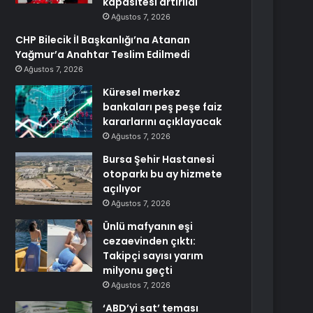
kapasitesi artırıldı
Ağustos 7, 2026
CHP Bilecik İl Başkanlığı’na Atanan
Yağmur’a Anahtar Teslim Edilmedi
Ağustos 7, 2026
Küresel merkez
bankaları peş peşe faiz
kararlarını açıklayacak
Ağustos 7, 2026
Bursa Şehir Hastanesi
otoparkı bu ay hizmete
açılıyor
Ağustos 7, 2026
Ünlü mafyanın eşi
cezaevinden çıktı:
Takipçi sayısı yarım
milyonu geçti
Ağustos 7, 2026
‘ABD’yi sat’ teması