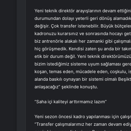
Yeni teknik direktör arayışlarının devam ettiği
durumundan dolayı yeterli geri dönüş alamadık
değişir. Çok transfer istenebilir. Büyük bütçeler
kadronuzu kurarsınız ve sonrasında hocayı getir
biz antrenörle alakalı her zamanki gibi çalışm
hiç görüşmedik. Kendisi zaten şu anda bir takı
etik bir durum değil. Yeni teknik direktörümüz
bizim istediğimiz sisteme uyum sağlaması gerek
koşan, temas eden, mücadele eden, coşkulu, is
alanda baskılı oynayan bir sistemi olmalı Beşikt
anlaşacağız” şeklinde konuştu.
“Saha içi kaliteyi arttırmamız lazım”
Yeni sezon öncesi kadro yapılanması için çalı
“Transfer çalışmalarımız her zaman devam ediyor