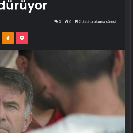
rdürüyor
0
0
2 dakika okuma süresi
VKontakte
Odnoklassniki
Pocket