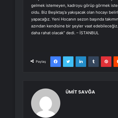
gelmek istemeyen, kadroyu görüp görmek ist
oldu. Biz Beşiktaş’a yakışacak olan hocayı bel
yapacağız. Yeni Hocanın sezon başında takımın 
azından kendisine bir şeyler vaat edebileceğiz.
daha rahat olacak” dedi. – İSTANBUL
Facebook
Twitter
LinkedIn
Tumblr
Pint
Paylaş
ÜMİT SAVĞA