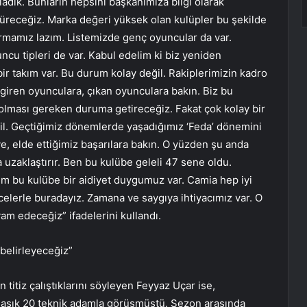
rladık. Bunların hepsini başkanımıza bilgi olarak
rdüreceğiz. Marka değeri yüksek olan kulüpler bu şekilde
tırmamız lazım. Listemizde genç oyuncular da var.
ncu tipleri de var. Kabul edelim ki biz yeniden
ir takım var. Bu durum kolay değil. Rakiplerimizin kadro
giren oyunculara, çıkan oyunculara bakın. Biz bu
olması gereken duruma getireceğiz. Fakat çok kolay bir
il. Geçtiğimiz dönemlerde yaşadığımız ‘Feda’ dönemini
ye, elde ettiğimiz başarılara bakın. O yüzden şu anda
 uzaklaştırır. Ben bu kulübe geleli 47 sene oldu.
im bu kulübe bir aidiyet duygumuz var. Camia hep iyi
elerle buradayız. Zamana ve saygıya ihtiyacımız var. O
vam edeceğiz” ifadelerini kullandı.
 belirleyeceğiz”
 titiz çalıştıklarını söyleyen Feyyaz Uçar ise,
laşık 20 teknik adamla görüşmüştü. Sezon arasında