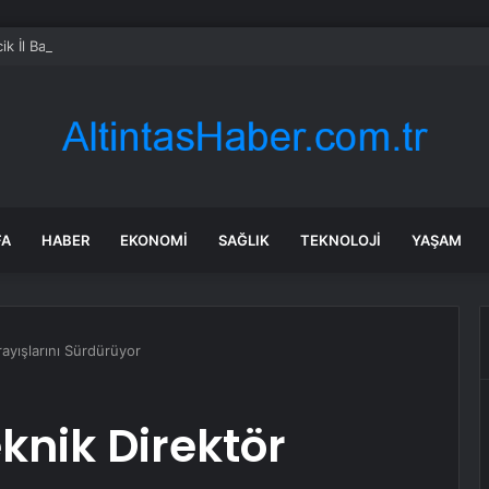
ik İl Başkanlığı’na Atanan Yağmur’a Anahtar Teslim Edilmedi
FA
HABER
EKONOMI
SAĞLIK
TEKNOLOJI
YAŞAM
ayışlarını Sürdürüyor
knik Direktör