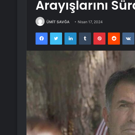
Arayışlarını Sü
ÜMİT SAVĞA
Nisan 17, 2024
Facebook
Twitter
LinkedIn
Tumblr
Pinterest
Reddit