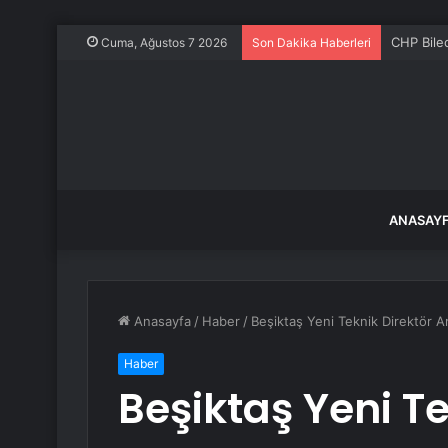
CHP Bilec
Cuma, Ağustos 7 2026
Son Dakika Haberleri
ANASAY
Anasayfa
/
Haber
/
Beşiktaş Yeni Teknik Direktör Ar
Haber
Beşiktaş Yeni Te