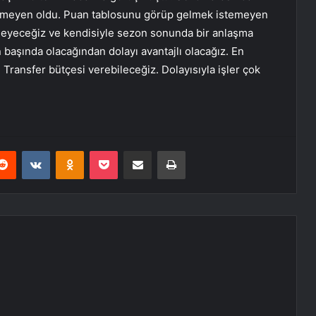
emeyen oldu. Puan tablosunu görüp gelmek istemeyen
irleyeceğiz ve kendisiyle sezon sonunda bir anlaşma
başında olacağından dolayı avantajlı olacağız. En
 Transfer bütçesi verebileceğiz. Dolayısıyla işler çok
erest
Reddit
VKontakte
Odnoklassniki
Pocket
E-Posta ile paylaş
Yazdır