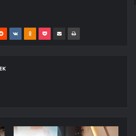
erest
Reddit
VKontakte
Odnoklassniki
Pocket
E-Posta ile paylaş
Yazdır
EK