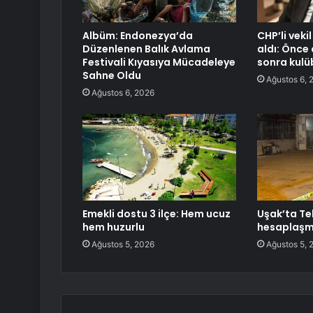
Albüm: Endonezya’da
CHP’li vekil
Düzenlenen Balık Avlama
aldı: Önc
Festivali Kıyasıya Mücadeleye
sonra kulü
Sahne Oldu
Ağustos 6, 
Ağustos 6, 2026
Emekli dostu 3 ilçe: Hem ucuz
Uşak’ta Te
hem huzurlu
hesaplaşma
Ağustos 5, 2026
Ağustos 5, 