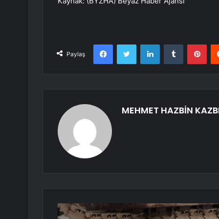
Kaynak: (BYZHA) Beyaz Haber Ajansı
Facebook
Twitter
LinkedIn
Tumblr
Pint
Paylaş
MEHMET HAZBİN KAZB