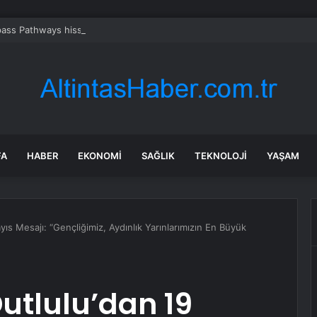
ass Pathways hissesi bugün neden yükseliyor?
FA
HABER
EKONOMI
SAĞLIK
TEKNOLOJI
YAŞAM
ıs Mesajı: “Gençliğimiz, Aydınlık Yarınlarımızın En Büyük
utlulu’dan 19