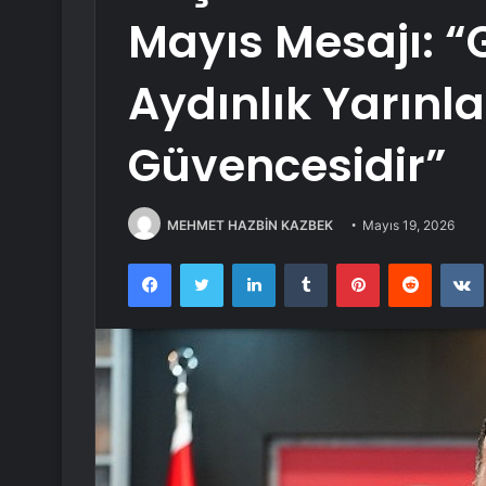
Mayıs Mesajı: “
Aydınlık Yarınl
Güvencesidir”
MEHMET HAZBİN KAZBEK
Mayıs 19, 2026
Facebook
Twitter
LinkedIn
Tumblr
Pinterest
Reddit