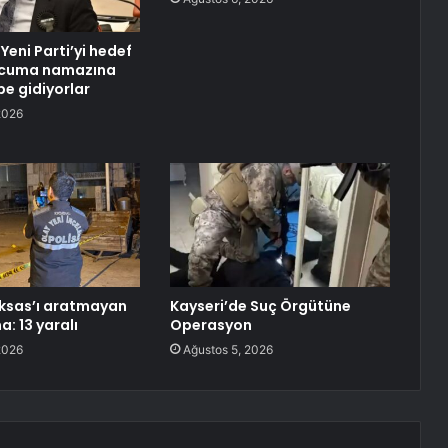
 Yeni Parti’yi hedef
e cuma namazına
be gidiyorlar
2026
ksas’ı aratmayan
Kayseri’de Suç Örgütüne
: 13 yaralı
Operasyon
2026
Ağustos 5, 2026