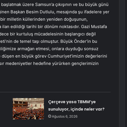
i başlatmak üzere Samsun’a çıkışının ve bu büyük günü
inen Başkan Besim Dutlulu, mesajında şu ifadelere yer
bir milletin küllerinden yeniden doğuşunun,
ilan edildiği tarihi bir dönüm noktasıdır. Gazi Mustafa
dece bir kurtuluş mücadelesinin başlangıcı değil
ti’nin de temel taşı olmuştur. Büyük Önder’in bu
çliğimize armağan etmesi, onlara duyduğu sonsuz
e düşen en büyük görev Cumhuriyet’imizin değerlerini
asır medeniyetler hedefine yürürken gençlerimizin
Çerçeve yasa TBMM’ye
sunuluyor, içinde neler var?
Ağustos 6, 2026