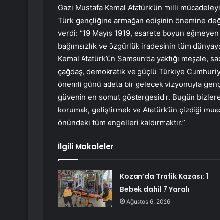
Gazi Mustafa Kemal Atatürk’ün milli mücadeley
Türk gençliğine armağan edişinin önemine değ
verdi: “19 Mayıs 1919, esarete boyun eğmeyen 
bağımsızlık ve özgürlük iradesinin tüm dünyaya 
Kemal Atatürk’ün Samsun’da yaktığı meşale, sa
çağdaş, demokratik ve güçlü Türkiye Cumhuriye
önemli günü adeta bir gelecek vizyonuyla gen
güvenin en somut göstergesidir. Bugün bizler
korumak, geliştirmek ve Atatürk’ün çizdiği mu
önündeki tüm engelleri kaldırmaktır.”
İlgili Makaleler
Kozan’da Trafik Kazası: 1
Bebek dahil 7 Yaralı
Ağustos 6, 2026