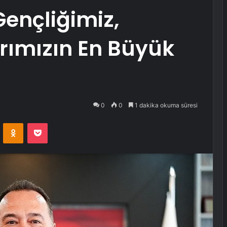
Gençliğimiz,
arımızın En Büyük
0
0
1 dakika okuma süresi
VKontakte
Odnoklassniki
Pocket