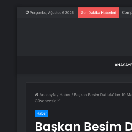
Comp
Perşembe, Ağustos 6 2026
Son Dakika Haberleri
ANASAY
Anasayfa
/
Haber
/
Başkan Besim Dutlulu’dan 19 May
Güvencesidir”
Haber
Başkan Besim D