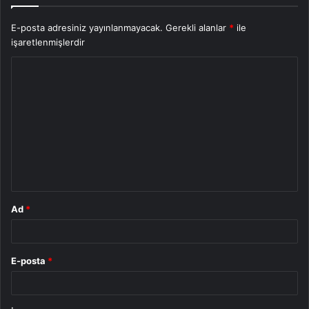
E-posta adresiniz yayınlanmayacak.
Gerekli alanlar
*
ile
işaretlenmişlerdir
Y
o
r
u
m
*
Ad
*
E-posta
*