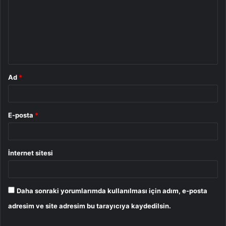
r
u
m
*
Ad
*
E-posta
*
İnternet sitesi
Daha sonraki yorumlarımda kullanılması için adım, e-posta
adresim ve site adresim bu tarayıcıya kaydedilsin.