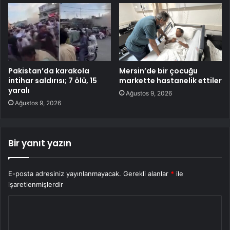
Pakistan’da karakola
Mersin’de bir çocuğu
intihar saldırısı; 7 ölü, 15
markette hastanelik ettiler
yaralı
Ağustos 9, 2026
Ağustos 9, 2026
Bir yanıt yazın
E-posta adresiniz yayınlanmayacak.
Gerekli alanlar
*
ile
işaretlenmişlerdir
Y
o