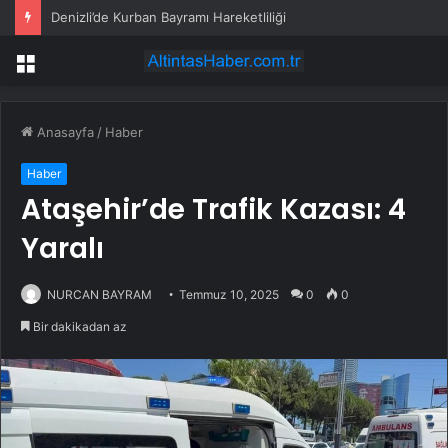
Denizli’de Kurban Bayramı Hareketliliği
Menü
Anasayfa
/
Haber
Haber
Ataşehir’de Trafik Kazası: 4
Yaralı
NURCAN BAYRAM
Temmuz 10, 2025
0
0
Bir dakikadan az