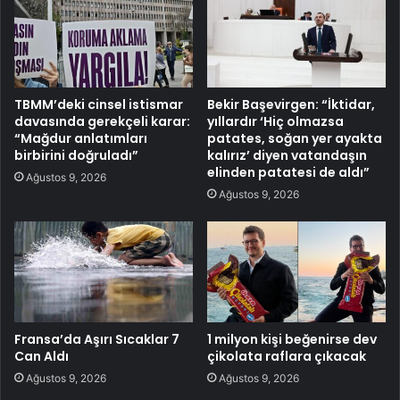
TBMM’deki cinsel istismar
Bekir Başevirgen: “İktidar,
davasında gerekçeli karar:
yıllardır ‘Hiç olmazsa
“Mağdur anlatımları
patates, soğan yer ayakta
birbirini doğruladı”
kalırız’ diyen vatandaşın
elinden patatesi de aldı”
Ağustos 9, 2026
Ağustos 9, 2026
Fransa’da Aşırı Sıcaklar 7
1 milyon kişi beğenirse dev
Can Aldı
çikolata raflara çıkacak
Ağustos 9, 2026
Ağustos 9, 2026