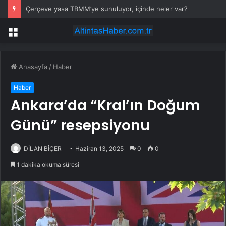
Asya borsaları yapay zeka rallisiyle yükseldi; Japonya ve Kore sıçradı
Menü
Anasayfa
/
Haber
Haber
Ankara’da “Kral’ın Doğum
Günü” resepsiyonu
DİLAN BİÇER
Haziran 13, 2025
0
0
1 dakika okuma süresi