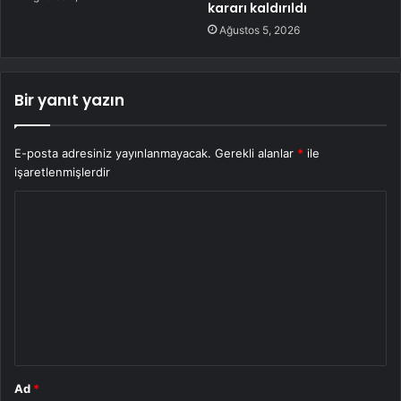
kararı kaldırıldı
Ağustos 5, 2026
Bir yanıt yazın
E-posta adresiniz yayınlanmayacak.
Gerekli alanlar
*
ile
işaretlenmişlerdir
Y
o
r
u
m
*
Ad
*