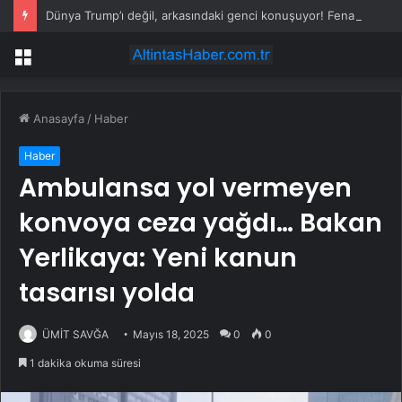
Dünya Trump’ı değil, arkasındaki genci konuşuyor! Fena trolledi
Menü
Anasayfa
/
Haber
Haber
Ambulansa yol vermeyen
konvoya ceza yağdı… Bakan
Yerlikaya: Yeni kanun
tasarısı yolda
ÜMİT SAVĞA
Mayıs 18, 2025
0
0
1 dakika okuma süresi