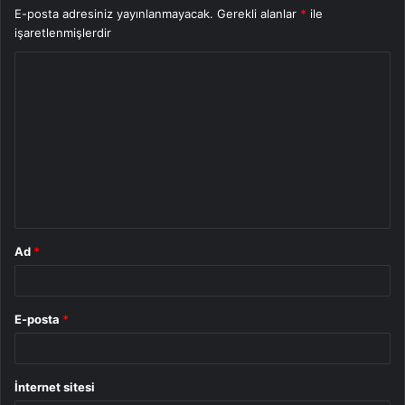
E-posta adresiniz yayınlanmayacak.
Gerekli alanlar
*
ile
işaretlenmişlerdir
Y
o
r
u
m
*
Ad
*
E-posta
*
İnternet sitesi