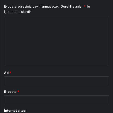
E-posta adresiniz yayınlanmayacak.
Gerekli alanlar
*
ile
işaretlenmişlerdir
Y
o
r
u
m
*
Ad
*
E-posta
*
İnternet sitesi