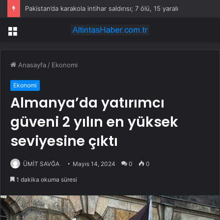
Pakistan’da karakola intihar saldırısı; 7 ölü, 15 yaralı
Menü
Anasayfa
/
Ekonomi
Ekonomi
Almanya’da yatırımcı
güveni 2 yılın en yüksek
seviyesine çıktı
ÜMİT SAVĞA
Mayıs 14, 2024
0
0
1 dakika okuma süresi