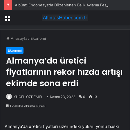
Albüm: Endonezya’da Düzenlenen Balık Avlama Festivali Kıyasıya Mücadeleye Sahne Oldu
Menü
Anasayfa
/
Ekonomi
Ekonomi
Almanya’da üretici
fiyatlarının rekor hızda artışı
ekimde sona erdi
YÜCEL ÖZDEMİR
Kasım 23, 2022
0
13
1 dakika okuma süresi
Almanya’da üretici fiyatları üzerindeki yukarı yönlü baskı