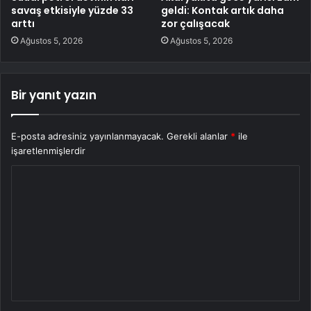
savaş etkisiyle yüzde 33
geldi: Kontak artık daha
arttı
zor çalışacak
Ağustos 5, 2026
Ağustos 5, 2026
Bir yanıt yazın
E-posta adresiniz yayınlanmayacak.
Gerekli alanlar
*
ile
işaretlenmişlerdir
Y
o
r
u
m
*