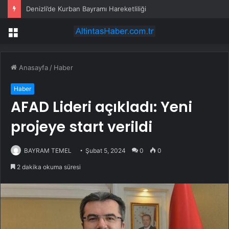
Denizli’de Kurban Bayramı Hareketliliği
Menü
Anasayfa
/
Haber
Haber
AFAD Lideri açıkladı: Yeni
projeye start verildi
BAYRAM TEMEL
Şubat 5, 2024
0
0
2 dakika okuma süresi