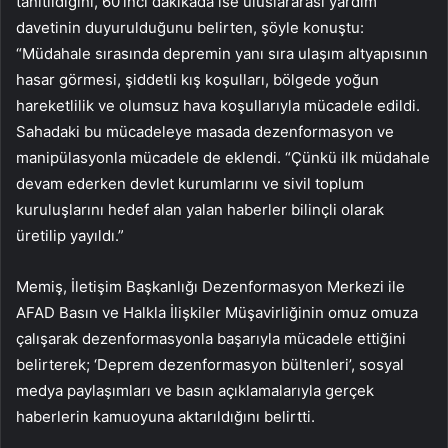
tanıtıldığını, 60’ıncı dakikada ise uluslararası yardım
davetinin duyurulduğunu belirten, şöyle konuştu:
“Müdahale sırasında depremin yanı sıra ulaşım altyapısının
hasar görmesi, şiddetli kış koşulları, bölgede yoğun
hareketlilik ve olumsuz hava koşullarıyla mücadele edildi.
Sahadaki bu mücadeleye masada dezenformasyon ve
manipülasyonla mücadele de eklendi. “Çünkü ilk müdahale
devam ederken devlet kurumlarını ve sivil toplum
kuruluşlarını hedef alan yalan haberler bilinçli olarak
üretilip yayıldı.”
Memiş, İletişim Başkanlığı Dezenformasyon Merkezi ile
AFAD Basın ve Halkla İlişkiler Müşavirliğinin omuz omuza
çalışarak dezenformasyonla başarıyla mücadele ettiğini
belirterek; ‘Deprem dezenformasyon bültenleri’, sosyal
medya paylaşımları ve basın açıklamalarıyla gerçek
haberlerin kamuoyuna aktarıldığını belirtti.