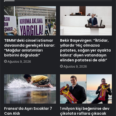
TBMM’deki cinsel istismar
Bekir Başevirgen: “İktidar,
davasında gerekçeli karar:
yıllardır ‘Hiç olmazsa
“Mağdur anlatımları
patates, soğan yer ayakta
birbirini doğruladı”
kalırız’ diyen vatandaşın
elinden patatesi de aldı”
Ağustos 9, 2026
Ağustos 9, 2026
Fransa’da Aşırı Sıcaklar 7
1 milyon kişi beğenirse dev
Can Aldı
çikolata raflara çıkacak