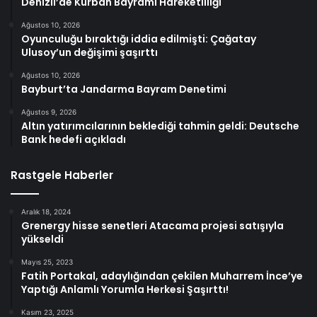
Denizli’de Kurban Bayramı Hareketliliği
Ağustos 10, 2026
Oyunculuğu bıraktığı iddia edilmişti: Çağatay
Ulusoy’un değişimi şaşırttı
Ağustos 10, 2026
Bayburt’ta Jandarma Bayram Denetimi
Ağustos 9, 2026
Altın yatırımcılarının beklediği tahmin geldi: Deutsche
Bank hedefi açıkladı
Rastgele Haberler
Aralık 18, 2024
Grenergy hisse senetleri Atacama projesi satışıyla
yükseldi
Mayıs 25, 2023
Fatih Portakal, adaylığından çekilen Muharrem İnce’ye
Yaptığı Anlamlı Yorumla Herkesi Şaşırttı!
Kasım 23, 2025