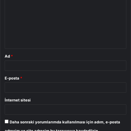
o
r
u
m
*
Ad
*
E-posta
*
İnternet sitesi
Daha sonraki yorumlarımda kullanılması için adım, e-posta
adresim ve site adresim bu tarayıcıya kaydedilsin.