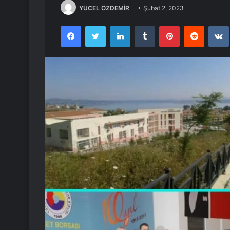
YÜCEL ÖZDEMİR
Şubat 2, 2023
Facebook
Twitter
LinkedIn
Tumblr
Pinterest
Reddit