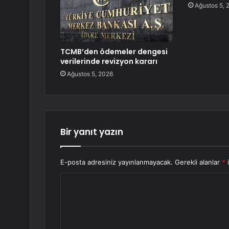
Ağustos 5, 
TCMB’den ödemeler dengesi
verilerinde revizyon kararı
Ağustos 5, 2026
Bir yanıt yazın
E-posta adresiniz yayınlanmayacak.
Gerekli alanlar
*
i
Y
o
r
u