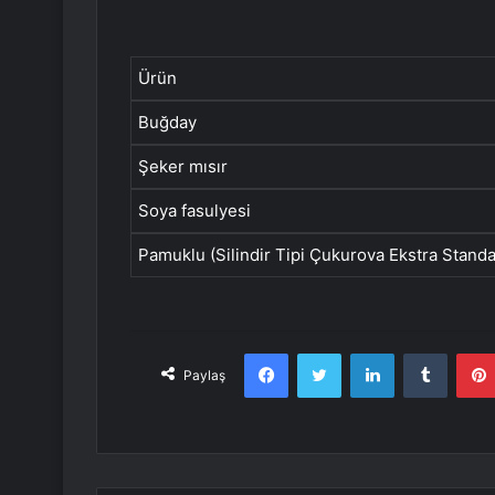
Ürün
Buğday
Şeker mısır
Soya fasulyesi
Pamuklu (Silindir Tipi Çukurova Ekstra Standa
Facebook
Twitter
LinkedIn
Tumbl
Paylaş