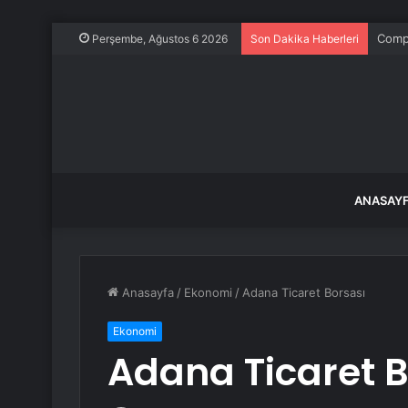
Comp
Perşembe, Ağustos 6 2026
Son Dakika Haberleri
ANASAY
Anasayfa
/
Ekonomi
/
Adana Ticaret Borsası
Ekonomi
Adana Ticaret B