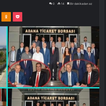
0
14
Bir dakikadan az
VKontakte
Odnoklassniki
Pocket