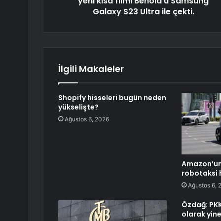
yeni kısa filmi Behold'u Samsung
Galaxy S23 Ultra ile çekti.
İlgili Makaleler
Shopify hisseleri bugün neden
yükselişte?
Ağustos 6, 2026
Amazon’un 
robotaksi 
Ağustos 6, 
Özdağ: PKK 
olarak yine