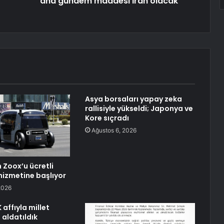
ana gündem maddesi İran olacak
Asya borsaları yapay zeka
rallisiyle yükseldi; Japonya ve
Kore sıçradı
Ağustos 6, 2026
Zoox’u ücretli
hizmetine başlıyor
2026
affıyla millet
 aldatıldık