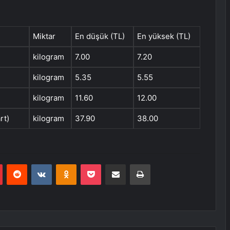
Miktar
En düşük (TL)
En yüksek (TL)
kilogram
7.00
7.20
kilogram
5.35
5.55
kilogram
11.60
12.00
rt)
kilogram
37.90
38.00
r
Pinterest
Reddit
VKontakte
Odnoklassniki
Pocket
E-Posta ile paylaş
Yazdır