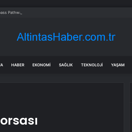
ass Pathways hissesi bugün neden yükseliyor?
FA
HABER
EKONOMI
SAĞLIK
TEKNOLOJI
YAŞAM
orsası