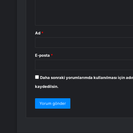
m
*
Ad
*
E-posta
*
Daha sonraki yorumlarımda kullanılması için adı
kaydedilsin.