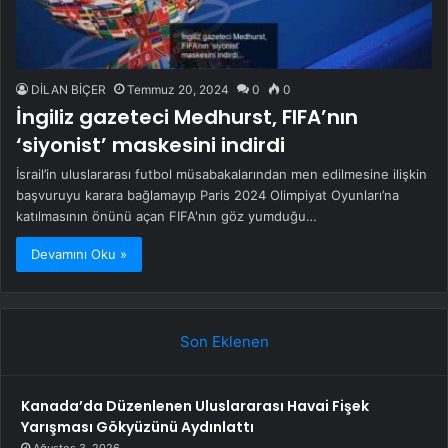
DİLAN BİÇER
Temmuz 20, 2024
0
0
İngiliz gazeteci Medhurst, FIFA’nın
‘siyonist’ maskesini indirdi
İsrail’in uluslararası futbol müsabakalarından men edilmesine ilişkin
başvuruyu karara bağlamayıp Paris 2024 Olimpiyat Oyunları’na
katılmasının önünü açan FIFA'nın göz yumduğu…
Devamını Oku »
Son Eklenen
Kanada’da Düzenlenen Uluslararası Havai Fişek
Yarışması Gökyüzünü Aydınlattı