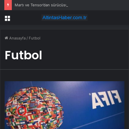
Martı ve Tensor’dan sürücüsüz araç iş birliği
Menü
Anasayfa
/
Futbol
Futbol